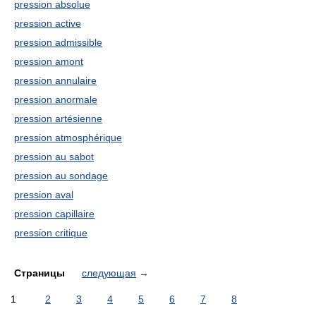
pression absolue
pression active
pression admissible
pression amont
pression annulaire
pression anormale
pression artésienne
pression atmosphérique
pression au sabot
pression au sondage
pression aval
pression capillaire
pression critique
Страницы
следующая
→
1
2
3
4
5
6
7
8