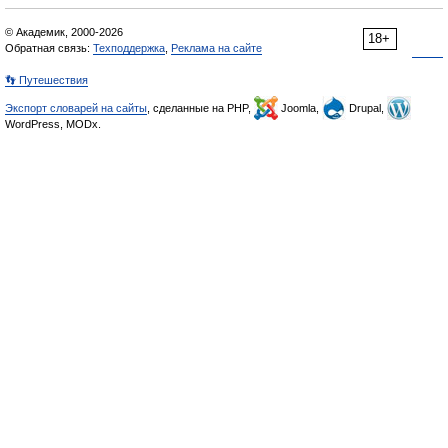
© Академик, 2000-2026
18+
Обратная связь:
Техподдержка
,
Реклама на сайте
👣 Путешествия
Экспорт словарей на сайты
, сделанные на PHP,
Joomla,
Drupal,
WordPress, MODx.